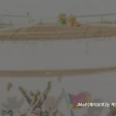
March 9, 2026 (Mon)
Recruit: Information
Statements: “JMoF 2
March 7, 2026 (Sat)
Recruit: Informatio
March 1, 2026 (Sun)
Recruit: Information
February 21, 2026 (Sat)
JMoF(제이모프)는 