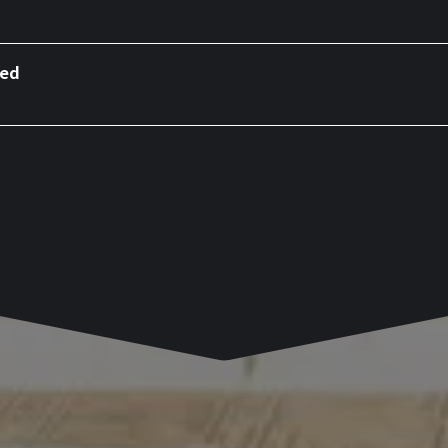
hed
 Theme revealed
ublished

nformation published
 closed (Japanese)
 opened (Japanese)