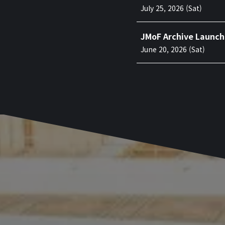
July 25, 2026 (Sat)
JMoF Archive Launc
June 20, 2026 (Sat)
Photo Competition:
May 30, 2026 (Sat)
Venue: Information p
Room Reservation: I
April 26, 2026 (Sun)
Recruit: Application
March 24, 2026 (Tue)
Recruit: Application