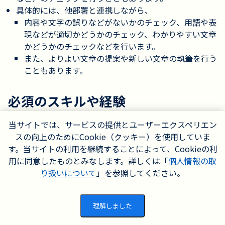
具体的には、他部署と連携しながら、
内容や文字の誤りなどがないかのチェック、用語や表
現などが適切かどうかのチェック、わかりやすい文章
かどうかのチェックなどを行います。
また、よりよい文章の提案や新しい文章の執筆を行う
こともあります。
必須のスキルや経験
日本語の読み書きが十分にできれば大丈夫です。
当サイトでは、サービスの提供とユーザーエクスペリエン
依頼をしてくれた担当者や言語支援に関わる他のメンバ
スの向上のためにCookie（クッキー）を使用していま
ーと、しっかりコミュニケーションが取れる姿勢を重視
す。当サイトの利用を継続することによって、Cookieの利
しています。
用に同意したものとみなします。詳しくは「
個人情報の取
り扱いについて
」を参照してください。
あるとより良いスキルや経験
日本語文書の作成、校正／校閲や添削のご経験のある方
理解しました
を歓迎します。