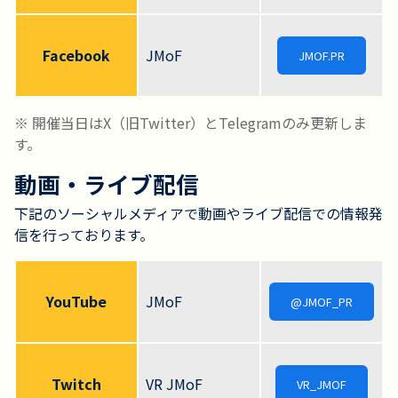
Facebook
JMoF
JMOF.PR
※ 開催当日はX（旧Twitter）とTelegramのみ更新しま
す。
動画・ライブ配信
下記のソーシャルメディアで動画やライブ配信での情報発
信を行っております。
YouTube
JMoF
@JMOF_PR
Twitch
VR JMoF
VR_JMOF