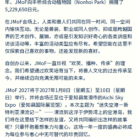
年，JMoF向丰桥综合动植物园（Nonhoi Park）捐赠了
5,229,650日元。
在JMoF会场上，人类和兽人们共同在同一时间、同一空间
内愉快互动。无论是兽装、职业或同人创作，抑或是跨越国
界的艺术创作、展销，亦或是引发知识好奇心的各类讲座和
访谈活动等，丰富的活动类型应有尽有。希望您能在这里不
仅探索自己喜欢的事物，还能发现新的喜好。
自创办以来，JMoF一直珍视“欢笑、播种、传承”的理
念。我们希望通过欢笑培育当下，将兽人文化的过去传承至
今，并继续迈向充满无限可能的未来。
JMoF 2027将于2027年1月8日（星期五）至10日（星期
日）举行，并将会场迁至位于爱知县常滑市的Aichi Sky 
Expo（爱知县国际展览馆）。本次主题为“迷失空港－新
特利亚漂流记－”——漂流到这浮于伊势湾上的空港岛，我
们将在这里结下怎样的友谊，又将共同编织出怎样的故事
呢？只要怀抱着想象力与童心，这场一年一度的盛典必将成
为每位参与者心中无可替代的珍贵回忆。