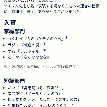
お読みいただければと思います。
ケモノ文化を小説で表現する場をくださった運営の皆様
に、感謝致します。ありがとうございました。
入賞
掌編部門
＊
れぐれす『カミもケモノのうち』
＊
ラグス 『虹色の羽』
＊
すあ 『アルタイル』
とーや 『なななななな』
※｜敬称略・順不同、＊印は大賞候補作品
短編部門
だいご 「鼻息荒いぞ、豚野郎！」
岸間夜行 「ノールとナナの街」
仁王立ちクララ 「たった一つのオレの罪」
＊
やまねこ よだか 「七つ尾のふたり」