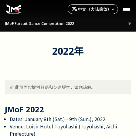
中文（大陆简体）
JMoF Fursuit Dance Competition 2022
▼
2022年
※ 此页面仅提供日语和英语版本，请您谅解。
JMoF 2022
Dates: January 8th (Sat.) - 9th (Sun.), 2022
Venue: Loisir Hotel Toyohashi (Toyohashi, Aichi
Prefecture)