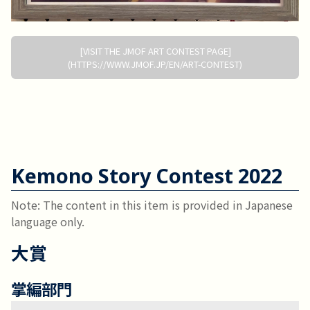
[VISIT THE JMOF ART CONTEST PAGE]
(HTTPS://WWW.JMOF.JP/EN/ART-CONTEST)
Kemono Story Contest 2022
Note: The content in this item is provided in Japanese 
language only.
大賞
掌編部門