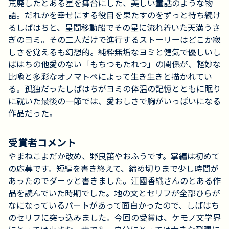
荒廃したとある星を舞台にした、美しい童話のような物
語。だれかを幸せにする役目を果たすのをずっと待ち続け
るしばはちと、星間移動船でその星に流れ着いた天満うさ
ぎのヨミ。その二人だけで進行するストーリーはどこか寂
しさを覚えるも幻想的。純粋無垢なヨミと健気で優しいし
ばはちの他愛のない「もちつもたれつ」の関係が、軽妙な
比喩と多彩なオノマトペによって生き生きと描かれてい
る。孤独だったしばはちがヨミの体温の記憶とともに眠り
に就いた最後の一節では、愛おしさで胸がいっぱいになる
作品だった。
受賞者コメント
やまねこよだか改め、野良笛やおふうです。掌編は初めて
の応募です。短編を書き終えて、締め切りまで少し時間が
あったのでダーッと書きました。江國香織さんのとある作
品を読んでいた時期でした。地の文とセリフが全部ひらが
なになっているパートがあって面白かったので、しばはち
のセリフに突っ込みました。今回の受賞は、ケモノ文学界