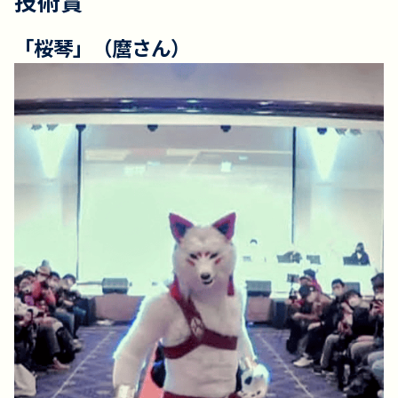
技術賞
「桜琴」（麿さん）