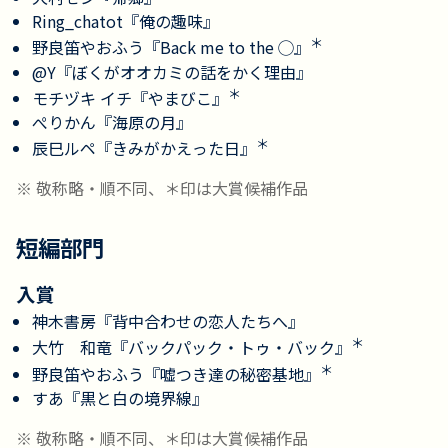
Ring_chatot『俺の趣味』
＊
野良笛やおふう『Back me to the ◯』
@Y『ぼくがオオカミの話をかく理由』
＊
モチヅキ イチ『やまびこ』
ぺりかん『海原の月』
＊
辰巳ルペ『きみがかえった日』
※ 敬称略・順不同、＊印は大賞候補作品
短編部門
入賞
神木書房『背中合わせの恋人たちへ』
＊
大竹 和竜『バックパック・トゥ・バック』
＊
野良笛やおふう『嘘つき達の秘密基地』
すあ『黒と白の境界線』
※ 敬称略・順不同、＊印は大賞候補作品