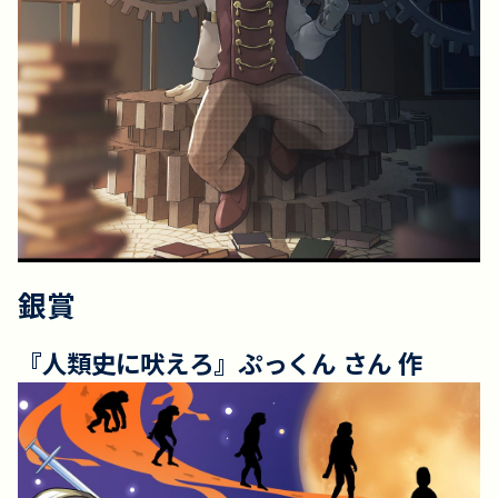
銀賞
『人類史に吠えろ』ぷっくん さん 作